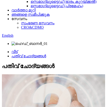
സെമാഗ്ലൂട്ടൈഡ് (ഭാരം കുറയ്ക്കൽ)
സെമാഗ്ലൂട്ടൈഡ് (പ്രമേഹം)
വാർത്താ മുറി
ഞങ്ങളെ സമീപിക്കുക
സേവനം
സംഭരണ ​​സേവനം
CRO&CDMO
English
വീട്
പതിവ് ചോദ്യങ്ങൾ
പതിവ് ചോദ്യങ്ങൾ