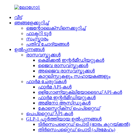
വീട്
ഞങ്ങളേക്കുറിച്ച്
ജെന്റോലെക്സിനെക്കുറിച്ച്
ഫാക്ടറി ടൂർ
സംസ്കാരം
പതിവ് ചോദ്യങ്ങൾ
ഉൽപ്പന്നങ്ങൾ
രാസവസ്തുക്കൾ
കെമിക്കൽ ഇന്റർമീഡിയറ്റുകൾ
ജൈവ രാസവസ്തുക്കൾ
അജൈവ രാസവസ്തുക്കൾ
കാറ്റലിസ്റ്റുകളും സഹായകങ്ങളും
ഫാർമ ചേരുവകൾ
ഫാർമ API-കൾ
ഒളിഗോണ്യൂക്ലിയോടൈഡ് API-കൾ
ഫാർമ ഇന്റർമീഡിയറ്റുകൾ
അമിനോ ആസിഡുകൾ
കോസ്മെറ്റിക്സ് പെപ്റ്റൈഡ്
പെപ്റ്റൈഡ് API-കൾ
GLP-1 പൂർത്തിയായ ഉൽപ്പന്നങ്ങൾ
ടിർസെപറ്റൈഡ് പൊടി (ഭാരം കുറയ്ക്കൽ)
തിർസെപറ്റൈഡ് പൊടി (പ്രമേഹം)