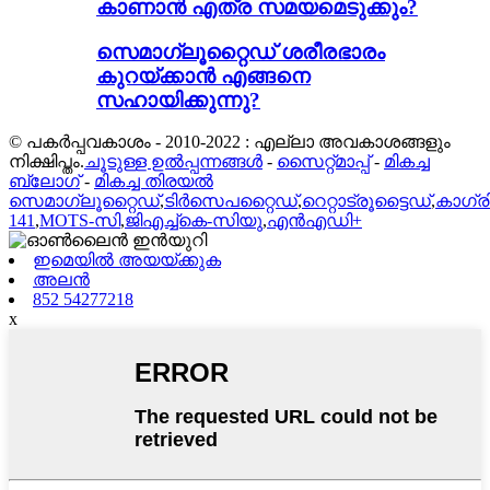
കാണാൻ എത്ര സമയമെടുക്കും?
സെമാഗ്ലൂറ്റൈഡ് ശരീരഭാരം
കുറയ്ക്കാൻ എങ്ങനെ
സഹായിക്കുന്നു?
© പകർപ്പവകാശം - 2010-2022 : എല്ലാ അവകാശങ്ങളും
നിക്ഷിപ്തം.
ചൂടുള്ള ഉൽപ്പന്നങ്ങൾ
-
സൈറ്റ്മാപ്പ്
-
മികച്ച
ബ്ലോഗ്
-
മികച്ച തിരയൽ
സെമാഗ്ലൂറ്റൈഡ്
,
ടിർസെപറ്റൈഡ്
,
റെറ്റാട്രൂട്ടൈഡ്
,
കാഗ്
141
,
MOTS-സി
,
ജിഎച്ച്കെ-സിയു
,
എൻഎഡി+
ഇമെയിൽ അയയ്ക്കുക
അലൻ
852 54277218
x